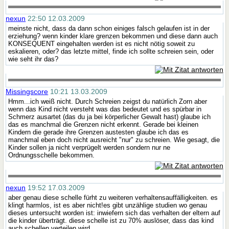
nexun
22:50 12.03.2009
meinste nicht, dass da dann schon einiges falsch gelaufen ist in der
erziehung? wenn kinder klare grenzen bekommen und diese dann auch
KONSEQUENT eingehalten werden ist es nicht nötig soweit zu
eskalieren, oder? das letzte mittel, finde ich sollte schreien sein, oder
wie seht ihr das?
Missingscore
10:21 13.03.2009
Hmm...ich weiß nicht. Durch Schreien zeigst du natürlich Zorn aber
wenn das Kind nicht versteht was das bedeutet und es spürbar in
Schmerz ausartet (das du ja bei körperlicher Gewalt hast) glaube ich
das es manchmal die Grenzen nicht erkennt. Gerade bei kleinen
Kindern die gerade ihre Grenzen austesten glaube ich das es
manchmal eben doch nicht ausreicht "nur" zu schreien. Wie gesagt, die
Kinder sollen ja nicht verprügelt werden sondern nur ne
Ordnungsschelle bekommen.
nexun
19:52 17.03.2009
aber genau diese schelle fürht zu weiteren verhaltensauffälligkeiten. es
klingt harmlos, ist es aber nicht!es gibt unzählige studien wo genau
dieses untersucht worden ist: inwiefern sich das verhalten der eltern auf
die kinder überträgt. diese schelle ist zu 70% auslöser, dass das kind
auch schellen verteilen wird.