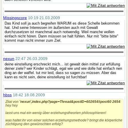
Missingscore
10:19 21.03.2009
Das Kind soll ja auch begreifen WARUM es diese Schelle bekommen
hat. Und seine Interessen im äußersten auch mit Gewalt
durchzusetzen ist manchmal auch notwendig. Weil manche wollen
einfach nicht hören. Dann müssen se halt fühlen. Nur mit "bitte bitte"
kommt man nicht immer zum Ziel.
nexun
22:47 26.03.2009
deine einstellung erschreckt mich... ist gewalt dein mittel zur erfüllung
deiner ziele? wer Kinder schlägt, egal wie und wie dolle hat einfach nen
ding an der waffel. tut mir leid, dass so sagen zu müssen. Aber das
kann es nicht sein, deine einstellung ist furchtbar!
hbss
18:42 18.08.2009
Zitat von
'nexun',index.php?page=Thread&postID=602654#post60 2654
:
hey hey
lasst uns mal ein wenig über erziehungstheorien philosophieren!
was haltet ihr von einer solchen erziehungsmethode? bringt die körperliche
züchtigung den gewünschten erfolg?