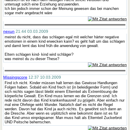
untersagt solch eine Erziehung anzuwenden.
Ich bin jedoch immer schon der Meinung gewesen das bei manchen
sogar mehr angebracht wäre
nexun
21:44 03.03.2009
meinst du nicht, dass das schlagen egal mit welcher härter negative
emotionen in einem kind erwecken kann? es geht halt um das schlagen
und damit lernt das kind früh die anwendung von gewalt.
Eltern schlagen kind- kind wird schläger?
was meinst du zu dieser These?
Missingscore
12:37 10.03.2009
Find ich nicht. Kinder müssen halt lernen das Gewisse Handlungen
Folgen haben. Sobald ein Kind frech ist (in beleidigender Form) und
sich nichts sagen lässt bleibt einem Elternteil als Extremlösung die
körperliche Gewalt. Ein Kind muss lernen wo die Grenzen sind. Ich
rede nicht davon das Kind krankenhausreif zu
pr
ügeln. Aber einfach nur
mal eine Ohrfeige wirkt Wunder. Natürlich darf es nicht die Regel
werden. Davon hat das Kind ja auch nichts. Es gewöhnt sich dann an
die Dresche. Aber wenn es urplötzlich eine bekommt dann ist es für
das Kind umso einprägsamer. Man muss halt als Elternteil Zuckerbrot
UND Peitsche beherrschen.