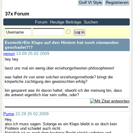
Golf VI Style
Registrieren
37x Forum
Forum
Heutige Beiträge
Suchen
Esoterik
>Ein Klaps auf den Hintern hat noch niemanden
geschadet?!?
nexun
13:09 25.02.2009
hey hey
lasst uns mal ein wenig über erziehungstheorien philosophieren!
was haltet ihr von einer solchen erziehungsmethode? bringt die
körperliche züchtigung den gewünschten erfolg?
bin gespannt was ihr davon haltet, obwohl ich der meinung bin, dass
die antwort eigentlich klar sein sollte, oder?
Pump
22:29 25.02.2009
Hey,
also ich muss sagen: Solange es ein Klaps bleibt is es doch kein
Problem und schadet auch nicht.
Natürlich ist es nach dem heutigen Recht strickt verboten und