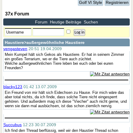
Golf VI Style
Registrieren
37x Forum
Forum
Heutige Beiträge
Suchen
Haustiere
>außergewöhnliche Haustiere
vengasteven
20:51 19.04.2009
Mein Kumpel hält sich Gekos als Haustiere. Er hat in seinem Zimmer
ein großes Terrarium, wo er die Tiere auch züchtet.
Welche außergewöhnlichen Tiere leben bei euch oder bei euren
Freunden?
blacky123
01:42 13.07.2009
Ein Freund von mir hält sich Eidechsen zu Hause. Für mich wäre das
aber total nichts, da ich finde, dass solche Tiere nicht eingesperrt
gehören. Und außerdem mag ich diese "Viecher" auch nicht gerne, und
wenn sie dann mal ausbüchsen, ist das schon ziemlich nervig.
Succubus
12:23 30.07.2009
Ich find den Thread berflüssig, weil wir den Haustier Thread schon