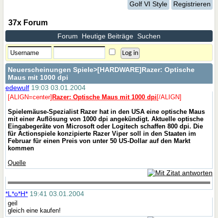
Golf VI Style
Registrieren
37x Forum
Forum
Heutige Beiträge
Suchen
Neuerscheinungen Spiele
>[HARDWARE]Razer: Optische
Maus mit 1000 dpi
edewulf
19:03 03.01.2004
[ALIGN=center]
Razer: Optische Maus mit 1000 dpi
[/ALIGN]
Spielemäuse-Spezialist Razer hat in den USA eine optische Maus
mit einer Auflösung von 1000 dpi angekündigt. Aktuelle optische
Eingabegeräte von Microsoft oder Logitech schaffen 800 dpi. Die
für Actionspiele konzipierte Razer Viper soll in den Staaten im
Februar für einen Preis von unter 50 US-Dollar auf den Markt
kommen
Quelle
*L*o*H*
19:41 03.01.2004
geil
gleich eine kaufen!