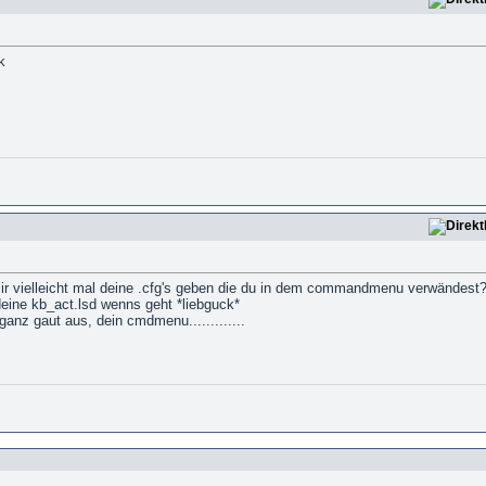
k
ir vielleicht mal deine .cfg's geben die du in dem commandmenu verwändest
 deine kb_act.lsd wenns geht *liebguck*
ganz gaut aus, dein cmdmenu.............