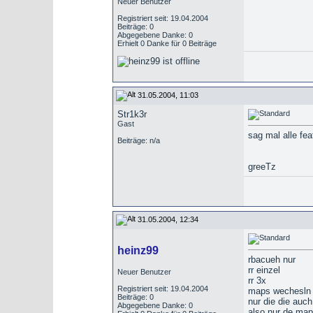
Neuer Benutzer
Registriert seit: 19.04.2004
Beiträge: 0
Abgegebene Danke: 0
Erhielt 0 Danke für 0 Beiträge
31.05.2004, 11:03
Str1k3r
Gast
sag mal alle fea
Beiträge: n/a
greeTz
31.05.2004, 12:34
heinz99
rbacueh nur
rr einzel
Neuer Benutzer
rr 3x
Registriert seit: 19.04.2004
maps wechesln
Beiträge: 0
nur die die auc
Abgegebene Danke: 0
also nur de ma