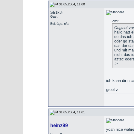
31.05.2004, 11:00
Str1k3r
Gast
Zitat:
Beiträge: n/a
Original vo
hallo hatt e
so das ich 
oder go sta
das der dan
und mit m
nicht das i
aztec oder
:>
ich kann dir n 
greeTz
31.05.2004, 11:01
heinz99
yoah nice währe