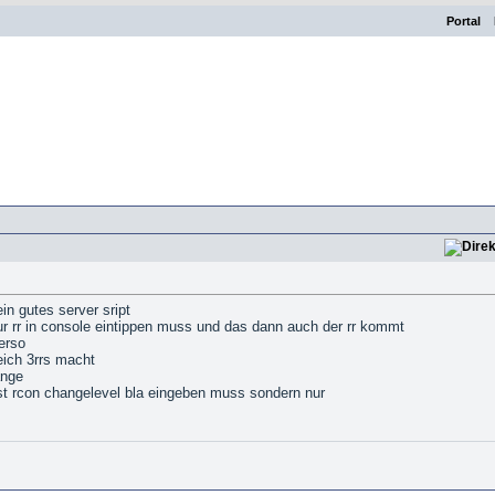
Portal
ein gutes server sript
ur rr in console eintippen muss und das dann auch der rr kommt
erso
eich 3rrs macht
ange
rst rcon changelevel bla eingeben muss sondern nur