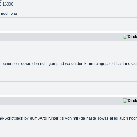
00,16000
 noch was
g
 umbenennen, sowie den richtigen pfad wo du den kram reingepackt hast in
mo-Scriptpack by d0m3Arts runter (is von mir) da haste sowas alles auch noc