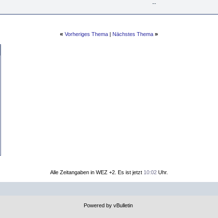
--
«
»
Vorheriges Thema
|
Nächstes Thema
Alle Zeitangaben in WEZ +2. Es ist jetzt
10:02
Uhr.
Powered by vBulletin