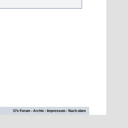
37x Forum
-
Archiv
-
Impressum
-
Nach oben