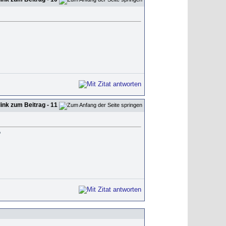
- 11
?