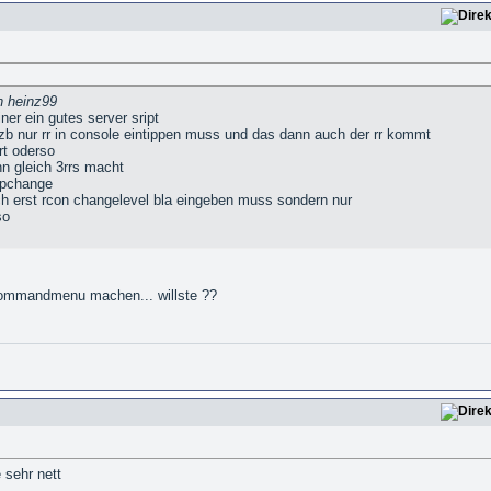
n heinz99
iner ein gutes server sript
zb nur rr in console eintippen muss und das dann auch der rr kommt
rt oderso
n gleich 3rrs macht
apchange
ch erst rcon changelevel bla eingeben muss sondern nur
so
commandmenu machen... willste ??
 sehr nett