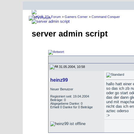
37x Forum
>
Gamers Corner
>
Command Conquer
server admin script
31.05.2004, 10:58
heinz99
hallo hatt einer 
so das ich zb n
Neuer Benutzer
oder go start od
Registriert seit: 19.04.2004
das der dann gl
Beiträge: 0
und mit mapch
Abgegebene Danke: 0
nicht das ich e
Erhielt 0 Danke für 0 Beiträge
aztec oderso
:>