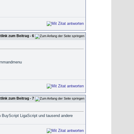
- 6
s Commandmenu
- 7
h BuyScript LigaScript und tausend andere