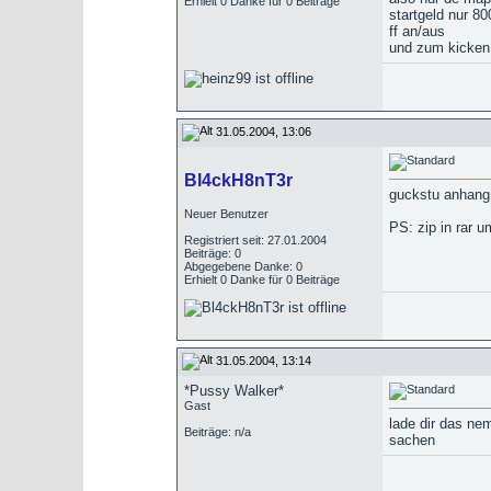
Erhielt 0 Danke für 0 Beiträge
startgeld nur 8
ff an/aus
und zum kicken
31.05.2004, 13:06
Bl4ckH8nT3r
guckstu anhan
Neuer Benutzer
PS: zip in rar
Registriert seit: 27.01.2004
Beiträge: 0
Abgegebene Danke: 0
Erhielt 0 Danke für 0 Beiträge
31.05.2004, 13:14
*Pussy Walker*
Gast
lade dir das ne
Beiträge: n/a
sachen