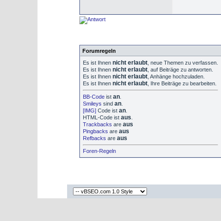
Forumregeln
nicht erlaubt
Es ist Ihnen
, neue Themen zu verfassen.
nicht erlaubt
Es ist Ihnen
, auf Beiträge zu antworten.
nicht erlaubt
Es ist Ihnen
, Anhänge hochzuladen.
nicht erlaubt
Es ist Ihnen
, Ihre Beiträge zu bearbeiten.
an
BB-Code
ist
.
an
Smileys
sind
.
an
[IMG]
Code ist
.
aus
HTML-Code ist
.
aus
Trackbacks
are
aus
Pingbacks
are
aus
Refbacks
are
Foren-Regeln