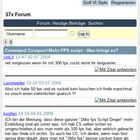
Golf VI Style
Registrieren
37x Forum
Forum
Heutige Beiträge
Suchen
1
2
Command Conquer
>Mehr FPS script - Was bringt es?
UgLY
13:47 02.07.2004
net vergessen wenn ihr mit 300 fps zockt rennt ihr langsamer.....
Langweiler
13:10 03.07.2004
Also ich habe 50 fps und es ruckelt kein bisschen ich finde manchmal
so zeuch einen ziehmlichen quatsch !!!
koqfan
14:19 04.01.2009
ICh bin der Meinung, dass diese ganzen "1Mio fps Script Dinger" mehr
Einbildung sind als sonst was. Ich hab CS selber schon so
umgeschrieben,d ass man mehr als 100 fps hat, aber wirklich gebracht
hat das finde ich nichts. So auch bei CC. Ich denke, wenn man fest
genug dran glaubt, dass man mit "1Mio fps" besser zocken kann als