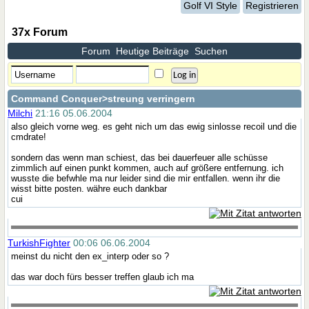
Golf VI Style
Registrieren
37x Forum
Forum
Heutige Beiträge
Suchen
Command Conquer
>streung verringern
Milchi
21:16 05.06.2004
also gleich vorne weg. es geht nich um das ewig sinlosse recoil und die
cmdrate!
sondern das wenn man schiest, das bei dauerfeuer alle schüsse
zimmlich auf einen punkt kommen, auch auf größere entfernung. ich
wusste die befwhle ma nur leider sind die mir entfallen. wenn ihr die
wisst bitte posten. währe euch dankbar
cui
TurkishFighter
00:06 06.06.2004
meinst du nicht den ex_interp oder so ?
das war doch fürs besser treffen glaub ich ma