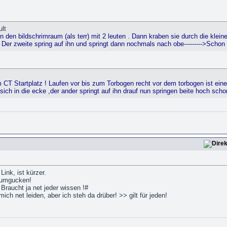
lt
n den bildschrimraum (als terr) mit 2 leuten . Dann kraben sie durch die kleine
 Der zweite spring auf ihn und springt dann nochmals nach obe--------->Schon
 CT Startplatz ! Laufen vor bis zum Torbogen recht vor dem torbogen ist eine 
 sich in die ecke ,der ander springt auf ihn drauf nun springen beite hoch sch
Link, ist kürzer.
 umgucken!
Braucht ja net jeder wissen !#
ich net leiden, aber ich steh da drüber! >> gilt für jeden!