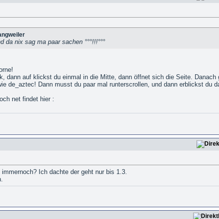
angweiler
nd da nix sag ma paar sachen °°°!!!°°°
orne!
k, dann auf klickst du einmal in die Mitte, dann öffnet sich die Seite. Danach
e de_aztec! Dann musst du paar mal runterscrollen, und dann erblickst du 
ch net findet hier :
5 immernoch? Ich dachte der geht nur bis 1.3.
n.