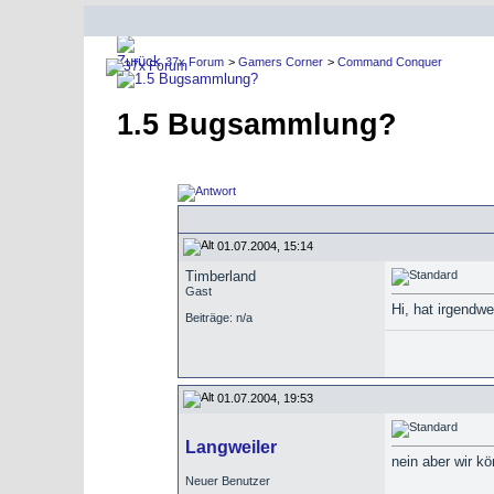
37x Forum
>
Gamers Corner
>
Command Conquer
1.5 Bugsammlung?
01.07.2004, 15:14
Timberland
Gast
Hi, hat irgendwe
Beiträge: n/a
01.07.2004, 19:53
Langweiler
nein aber wir kö
Neuer Benutzer