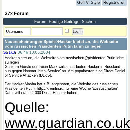
Golf VI Style
Registrieren
37x Forum
Forum
Heutige Beiträge
Suchen
Neuerscheinungen Spiele
>Hacker bietet an, die Webseite
vom russischen Präsidenten Putin lahm zu legen
Str1k3r
06:46 13.06.2004
Hacker bietet an, die Webseite vom russischen
Pr
äsidenten Putin lahm
zu legen
Ganz im Geiste der freien Marktwirtschaft bieten Hacker in Russland
nun gegen Honorar ihren 'Service' an. Am populärsten sind Direct Denial
of Service Attacken (DDoS).
Der Hacker Masha hat z.B. angeboten, die Website des russischen
Pr
äsidenten Putin,
http://kremlin.ru
, für eine Woche 'auszuschalten'.
Dafür will er/sie 2.000 Dollar Honorar haben.
Quelle:
www.guardian.co.u