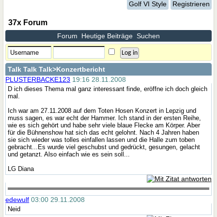
Golf VI Style
Registrieren
37x Forum
Forum
Heutige Beiträge
Suchen
Talk Talk Talk
>Konzertbericht
PLUSTERBACKE123
19:16 28.11.2008
D ich dieses Thema mal ganz interessant finde, eröffne ich doch gleich
mal.
Ich war am 27.11.2008 auf dem Toten Hosen Konzert in Lepzig und
muss sagen, es war echt der Hammer. Ich stand in der ersten Reihe,
wie es sich gehört und habe sehr viele blaue Flecke am Körper. Aber
für die Bühnenshow hat sich das echt gelohnt. Nach 4 Jahren haben
sie sich wieder was tolles einfallen lassen und die Halle zum toben
gebracht...Es wurde viel geschubst und gedrückt, gesungen, gelacht
und getanzt. Also einfach wie es sein soll...
LG Diana
edewulf
03:00 29.11.2008
Neid