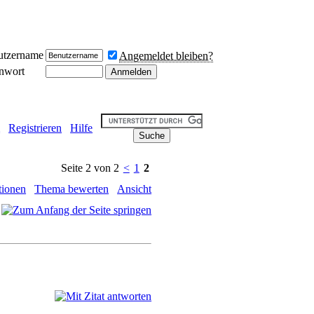
utzername
Angemeldet bleiben?
nwort
m
Registrieren
Hilfe
Seite 2 von 2
<
1
2
ionen
Thema bewerten
Ansicht