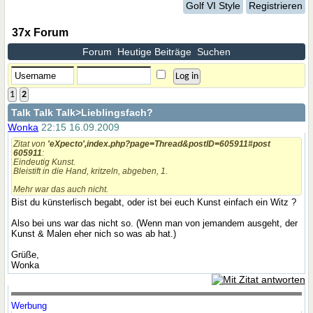
Golf VI Style
Registrieren
37x Forum
Forum
Heutige Beiträge
Suchen
1
2
Talk Talk Talk
>Lieblingsfach?
Wonka
22:15 16.09.2009
Zitat von
'eXpecto',index.php?page=Thread&postID=605911#post
605911
:
Eindeutig Kunst.
Bleistift in die Hand, kritzeln, abgeben, 1.
Mehr war das auch nicht.
Bist du künsterlisch begabt, oder ist bei euch Kunst einfach ein Witz ?
Also bei uns war das nicht so. (Wenn man von jemandem ausgeht, der
Kunst & Malen eher nich so was ab hat.)
Grüße,
Wonka
Werbung